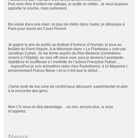
Puis mon rêve d’enfant me rattrape, je quitte ce métier... je veux toujours
apporter le sourire, mais autrement.
Ma valise dans une main, le plan de métro dans l’autre, je débarque à
Paris pour suivre les Cours Florent.
Je gagne le prix du public au festival d’humour d’Arundel, je joue au
théâtre du Point-Virgule, à la télévision dans « Le Flambeau » crée par
Jonathan Cohen.
Je me forme auprès du Rire Médecin (comédiens-
clowns à l’hôpital), en voix-off/ voice-over, puis je deviens l’assistante,
répétitrice et souffleuse à l’oreillette de l’actrice Françoise Fabian ...
Aujourd'hui je suis animatrice radio chez Radiofrance, à Ici Mayenne (
anciennement France Bleue ) et ce n’est que le début …
J’aime sortir de ma zone de confort pour découvrir, expérimenter et aller
à la rencontre des gens.
Mon CV vous en dira davantage …ou moi, encore plus, si vous
m’appelez.
News